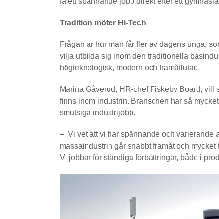
få ett spännande jobb direkt efter ett gymnasia
Tradition möter Hi-Tech
Frågan är hur man får fler av dagens unga, so
vilja utbilda sig inom den traditionella basindus
högteknologisk, modern och framåtlutad.
Marina Gåverud, HR-chef Fiskeby Board, vill slå
finns inom industrin. Branschen har så mycket
smutsiga industrijobb.
– Vi vet att vi har spännande och varierande 
massaindustrin går snabbt framåt och mycket f
Vi jobbar för ständiga förbättringar, både i p