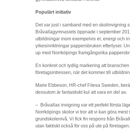
Populärt initiativ
Det var just i samband med en skolinvigning so
Bråvallagymnasiets öppnade i september 2019
utbildningar inom exempelvis el, energi och in
yrkesinriktningar pappersbruken efterlyser. Un
up med Norrköpings framgångsrika pappers
En konkret och tydlig markering att branschen 
företagsintressen, när det kommer till utbildnin
Marie Ebbeson, HR-chef Fitesa Sweden, berät
dessutom är fantastiskt kul att vara en del av.
– Bråvallas invigning var ett perfekt första läg
Norrköpings skolor vi tror att vi kan göra mest
grundskolenivå. Vi fick fin respons från Bråval
utan faktiskt också för oss på ute på företagen.