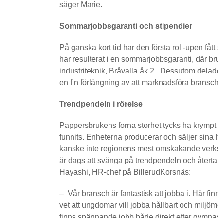
säger Marie.
Sommarjobbsgaranti och stipendier
På ganska kort tid har den första roll-upen få
har resulterat i en sommarjobbsgaranti, där bruk
industriteknik, Bråvalla åk 2. Dessutom delad
en fin förlängning av att marknadsföra brans
Trendpendeln i rörelse
Pappersbrukens forna storhet tycks ha krympt ti
funnits. Enheterna producerar och säljer sina h
kanske inte regionens mest omskakande verksa
är dags att svänga på trendpendeln och återta
Hayashi, HR-chef på BillerudKorsnäs:
– Vår bransch är fantastisk att jobba i. Här fi
vet att ungdomar vill jobba hållbart och miljö
finns spännande jobb både direkt efter gymnasie