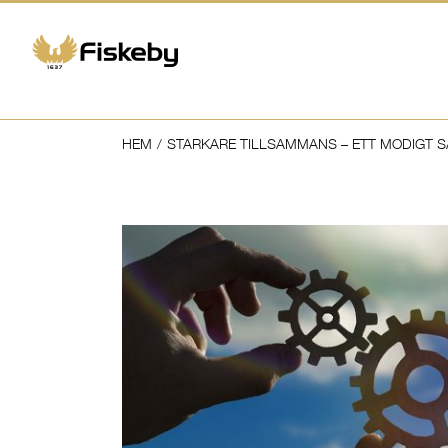
Fortsätt
till
innehållet
HEM
/
STARKARE TILLSAMMANS – ETT MODIGT 
Visa
större
bild