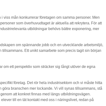
ch i viss mån konkurrerar företagen om samma personer. Men
e personer som överhuvudtaget är aktuella att rekrytera. För att
industrirelevanta utbildningar behövs bättre exponering, mer
 budskapen om spännande jobb och en utvecklande arbetsmiljö,
tillsammans. Ett unikt samarbete som precis tagit sin början
 om ett perspektiv som sträcker sig långt utöver de egna
pecifikt företag. Det rör hela industrisektorn och vi måste hitta
och göra branschen mer lockande. Vi vill synas tillsammans, stå
ar genom att konkret finnas med längs utbildningsvägen.
 elever till en tät kontakt med oss i näringslivet, redan på