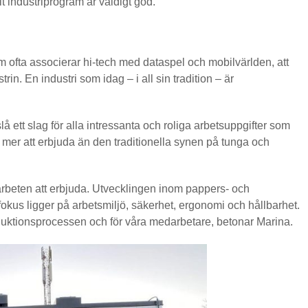
lt industriprogram är väldigt god.
m ofta associerar hi-tech med dataspel och mobilvärlden, att
trin. En industri som idag – i all sin tradition – är
 ett slag för alla intressanta och roliga arbetsuppgifter som
 mer att erbjuda än den traditionella synen på tunga och
arbeten att erbjuda. Utvecklingen inom pappers- och
okus ligger på arbetsmiljö, säkerhet, ergonomi och hållbarhet.
roduktionsprocessen och för våra medarbetare, betonar Marina.