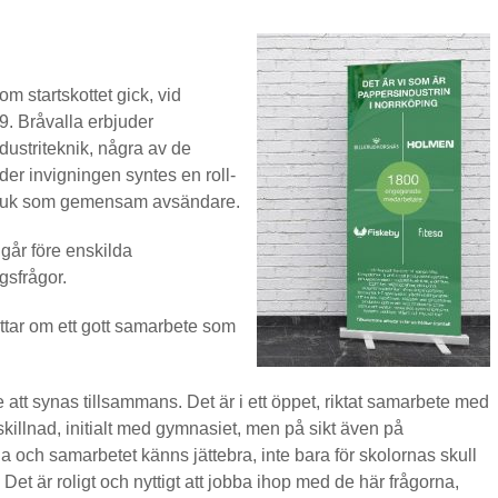
m startskottet gick, vid
. Bråvalla erbjuder
dustriteknik, några av de
der invigningen syntes en roll-
bruk som gemensam avsändare.
går före enskilda
gsfrågor.
tar om ett gott samarbete som
e att synas tillsammans. Det är i ett öppet, riktat samarbete med
 skillnad, initialt med gymnasiet, men på sikt även på
la och samarbetet känns jättebra, inte bara för skolornas skull
 Det är roligt och nyttigt att jobba ihop med de här frågorna,