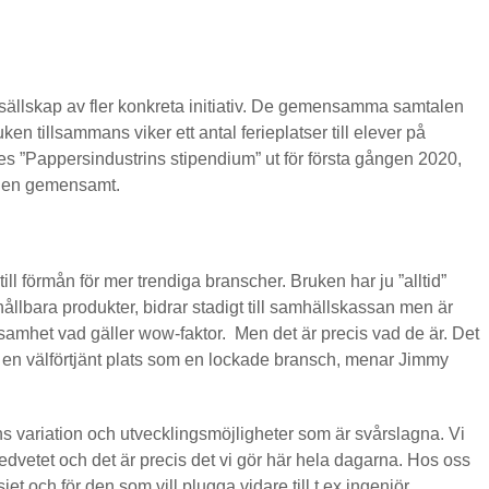
tt sällskap av fler konkreta initiativ. De gemensamma samtalen
en tillsammans viker ett antal ferieplatser till elever på
es ”Pappersindustrins stipendium” ut för första gången 2020,
chen gemensamt.
ll förmån för mer trendiga branscher. Bruken har ju ”alltid”
ållbara produkter, bidrar stadigt till samhällskassan men är
mhet vad gäller wow-faktor. Men det är precis vad de är. Det
 en välförtjänt plats som en lockade bransch, menar Jimmy
nns variation och utvecklingsmöjligheter som är svårslagna. Vi
medvetet och det är precis det vi gör här hela dagarna. Hos oss
t och för den som vill plugga vidare till t ex ingenjör.