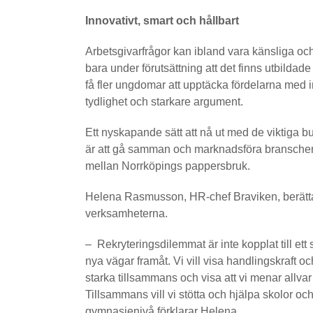
Innovativt, smart och hållbart
Arbetsgivarfrågor kan ibland vara känsliga o
bara under förutsättning att det finns utbildad
få fler ungdomar att upptäcka fördelarna med 
tydlighet och starkare argument.
Ett nyskapande sätt att nå ut med de viktiga
är att gå samman och marknadsföra branschen 
mellan Norrköpings pappersbruk.
Helena Rasmusson, HR-chef Braviken, berättar
verksamheterna.
– Rekryteringsdilemmat är inte kopplat till ett s
nya vägar framåt. Vi vill visa handlingskraft 
starka tillsammans och visa att vi menar allv
Tillsammans vill vi stötta och hjälpa skolor och
gymnasienivå förklarar Helena.