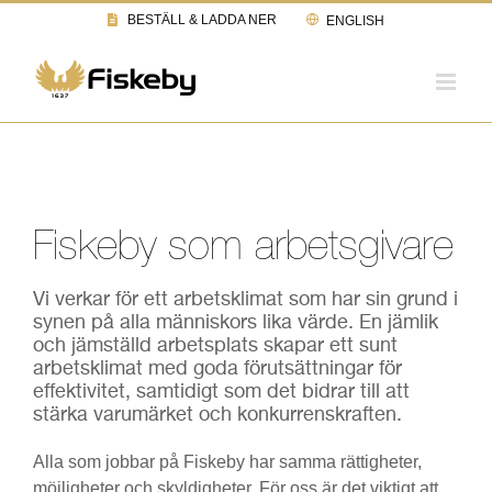
Fortsätt
BESTÄLL & LADDA NER
ENGLISH
till
innehållet
Fiskeby som arbetsgivare
Vi verkar för ett arbetsklimat som har sin grund i
synen på alla människors lika värde. En jämlik
och jämställd arbetsplats skapar ett sunt
arbetsklimat med goda förutsättningar för
effektivitet, samtidigt som det bidrar till att
stärka varumärket och konkurrenskraften.
Alla som jobbar på Fiskeby har samma rättigheter,
möjligheter och skyldigheter. För oss är det viktigt att